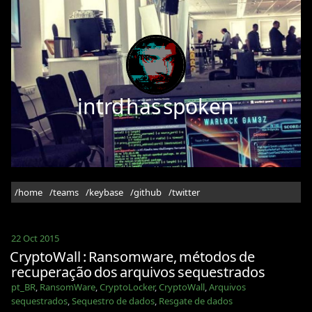
intrd has spoken
/home
/teams
/keybase
/github
/twitter
22 Oct 2015
CryptoWall : Ransomware, métodos de
recuperação dos arquivos sequestrados
pt_BR
,
RansomWare
,
CryptoLocker
,
CryptoWall
,
Arquivos
sequestrados
,
Sequestro de dados
,
Resgate de dados