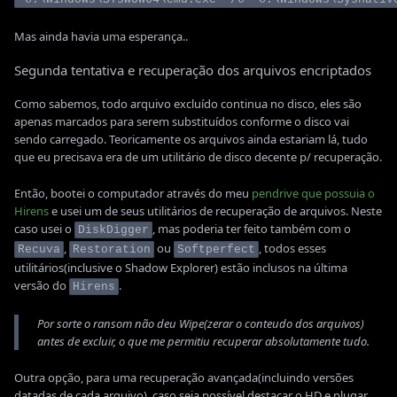
Mas ainda havia uma esperança..
Segunda tentativa e recuperação dos arquivos encriptados
Como sabemos, todo arquivo excluído continua no disco, eles são
apenas marcados para serem substituídos conforme o disco vai
sendo carregado. Teoricamente os arquivos ainda estariam lá, tudo
que eu precisava era de um utilitário de disco decente p/ recuperação.
Então, bootei o computador através do meu
pendrive que possuia o
Hirens
e usei um de seus utilitários de recuperação de arquivos. Neste
caso usei o
, mas poderia ter feito também com o
DiskDigger
,
ou
, todos esses
Recuva
Restoration
Softperfect
utilitários(inclusive o Shadow Explorer) estão inclusos na última
versão do
.
Hirens
Por sorte o ransom não deu Wipe(zerar o conteudo dos arquivos)
antes de excluir, o que me permitiu recuperar absolutamente tudo.
Outra opção, para uma recuperação avançada(incluindo versões
datadas de cada arquivo), caso seja possível destacar o HD e plugar