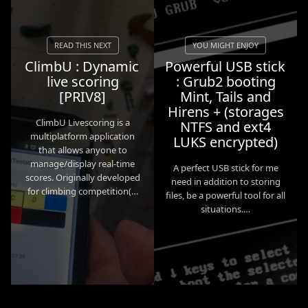
ClimbU : Dynamic
Powerful USB stick
live scoring
: Grub2 booting
[PRIV8]
Mint, Tails and
Hirens + (storages
ClimbU Livescoring is a
NTFS and ext4
multiplatform application
LUKS encrypted)
that allows anyone to
manage/display real-time
A perfect USB stick for me
scores. Originally developed
need in addition to storing
for climbing competition(…
files, be a powerful tool for all
situations.…