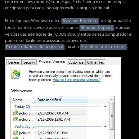
com extensões comuns(*.doc, *.jpg, *.xls, *.avi...) e cria uma cópia
encriptada para cada, logo após excluí o arquivo original.
Em máquinas Windows com o
ativo(por padrão
System Restore
todas mantém ativo), é possível listar as
, que são
Shadow Copies
versões das alterações de TODOS documentos de seu computador e
podem ser facilmente acessadas através das
, na aba
.
Propriedades do arquivo
Versões anteriores