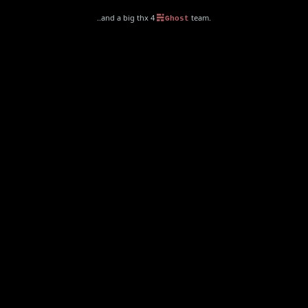
..and a big thx 4
team.
Ghost