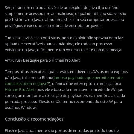
Sim, o ransom entrou através de um exploit do Java 6, o usuário
simplemente acessou um ad malicioso, o qual identificou sua versão
pré-histórica do Java e abriu uma shell em seu computador, escalou
privilégios e executou sua rotina de encriptar arquivos.
Tudo isso invisível ao Anti-virus, pois o exploit não spawna nem faz
upload de executáveis para a máquina, ele roda no processo
existente do Java, dificilmente um AV detecta este tipo de ameaça.
Anti-virus? Destaque para o Hitman Pro Alert
Tempos atrás executei alguns testes em diversos AVs usando exploits
p/ o Java, tal como o Rhino(
famoso payloader que permite remote
code execution no Java 7
), o único que interceptou a ameaça foi o
Hitman Pro Alert
, pois ele é baseado num novo conceito de AV que
consegue monitorar a execução de payloaders na memória alocada
por cada processo. Desde então tenho recomendado este AV para
usuários Windows.
Conclusão e recomendações
Flash e Java atualmente são portas de entradas pra todo tipo de