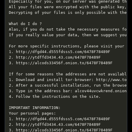
Especially for you, on our server was generated the 
All your files were encrypted with the public key, w
Decrypting of your files is only possible with the h
What do I do ?  

Alas, if you do not take the necessary measures for 
If you really value your data, then we suggest you d
For more specific instructions, please visit your pe
1. http://dfgd44.d555fdsss5.com/6478F78489F  

2. http://ytdffd3434.43.com/6478F78489F  

3. https://alcods33456f.onion.to/6478F78489F 

If for some reasons the addresses are not available,
1. Download and install tor-browser: http://www.torp
2. After a successful installation, run the browser 
3. Type in the address bar: alcov44uvcwkrend.onion/5F
4. Follow the instructions on the site.

IMPORTANT INFORMATION:  

Your personal pages:  

1. http://dfgd44.d555fdsss5.com/6478F78489F  

2. http://ytdffd3434.43.com/6478F78489F  

3. https://alcods33456f.onion.to/6478F78489F  
