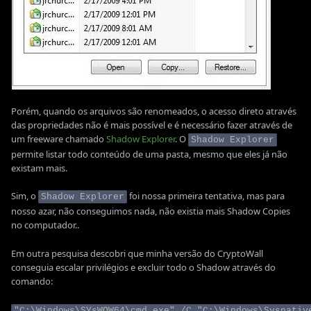
Porém, quando os arquivos são renomeados, o acesso direto através
das propriedades não é mais possível e é necessário fazer através de
um freeware chamado
Shadow Explorer
. O
Shadow Explorer
permite listar todo conteúdo de uma pasta, mesmo que eles já não
existam mais.
Sim, o
foi nossa primeira tentativa, mas para
Shadow Explorer
nosso azar, não conseguimos nada, não existia mais Shadow Copies
no computador..
Em outra pesquisa descobri que minha versão do CryptoWall
conseguia escalar privilégios e excluir todo o Shadow através do
comando:
"C:\Windows\SYsWOW64\cmd.exe" /C "C:\Windows\Sysnativ