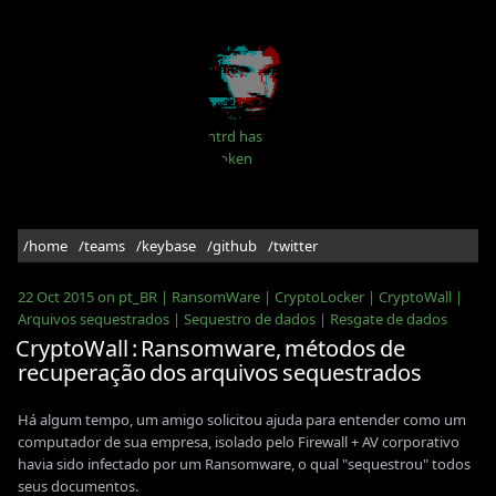
intrd has
spoken
/home
/teams
/keybase
/github
/twitter
22 Oct 2015
on
pt_BR
|
RansomWare
|
CryptoLocker
|
CryptoWall
|
Arquivos sequestrados
|
Sequestro de dados
|
Resgate de dados
CryptoWall : Ransomware, métodos de
recuperação dos arquivos sequestrados
Há algum tempo, um amigo solicitou ajuda para entender como um
computador de sua empresa, isolado pelo Firewall + AV corporativo
havia sido infectado por um Ransomware, o qual "sequestrou" todos
seus documentos.