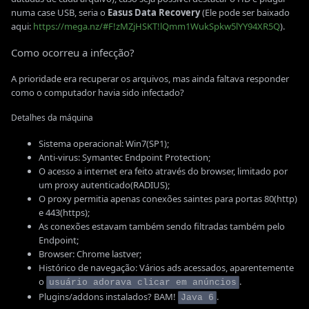
numa case USB, seria o
Easus Data Recovery
(Ele pode ser baixado
aqui:
https://mega.nz/#F!zMZjHSKT!lQmm1WukSpkw5lYY94XR5Q
).
Como ocorreu a infecção?
A prioridade era recuperar os arquivos, mas ainda faltava responder
como o computador havia sido infectado?
Detalhes da máquina
Sistema operacional: Win7(SP1);
Anti-virus: Symantec Endpoint Protection;
O acesso a internet era feito através do browser, limitado por
um proxy autenticado(RADIUS);
O proxy permitia apenas conexões saintes para portas 80(http)
e 443(https);
As conexões estavam também sendo filtradas também pelo
Endpoint;
Browser: Chrome lastver;
Histórico de navegação: Vários ads acessados, aparentemente
o
.
usuário adorava clicar em anúncios
Plugins/addons instalados? BAM!
.
Java 6