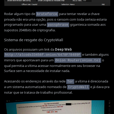
Rodar algum tipo de
para tentar revelar a chave
bruteforce
privada não era uma opção, pois o ransom com toda certeza estaria
programado para usar uma
gigantesca somada aos
passphrase
supostos 2048bits de criptografia.
Sistema de resgate do CryptoWall
Os arquivos possuiam um link da
Deep Web
e também alguns
http://alcods33456f.onion/6478F78489F
mirrors que apontavam para um
o
Onion Router(onion.to)
qual permitia a vítima acessar normalmente em seu browser na
Surface sem a necessidade de instalar nada.
Acessando os endereços através da rede
a vítima é direcionada
Tor
a um sistema automatizado nomeado de
e já dava pra
CryptoWall
notar que se tratava de trabalho profissional.